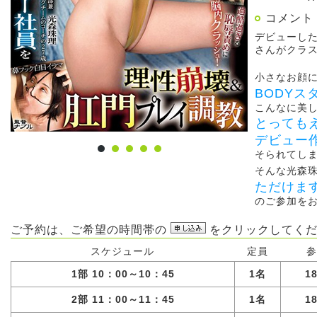
コメント
デビューし
さんがクラ
小さなお顔に
BODY
こんなに美
とっても
デビュー
そられてし
そんな光森
ただけま
のご参加を
ご予約は、ご希望の時間帯の
をクリックしてくだ
スケジュール
定員
参
1部 10：00～10：45
1名
1
2部 11：00～11：45
1名
1