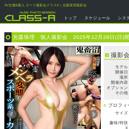
AV女優&素人 ヌード撮影会クラスA｜光森珠理撮影会
トップ
スケジュール
シス
光森珠理 個人撮影会 2025年12月28日(日)
撮影
モデル
開催日
場所
開催内容
オプション
その他
プロフィ
サイズ
趣味/特技
X