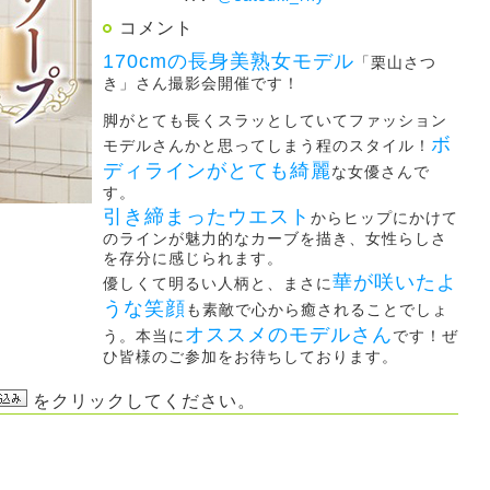
コメント
170cmの長身美熟女モデル
「栗山さつ
き」さん撮影会開催です！
脚がとても長くスラッとしていてファッション
ボ
モデルさんかと思ってしまう程のスタイル！
ディラインがとても綺麗
な女優さんで
す。
引き締まったウエスト
からヒップにかけて
のラインが魅力的なカーブを描き、女性らしさ
を存分に感じられます。
華が咲いたよ
優しくて明るい人柄と、まさに
うな笑顔
も素敵で心から癒されることでしょ
オススメのモデルさん
う。本当に
です！ぜ
ひ皆様のご参加をお待ちしております。
をクリックしてください。