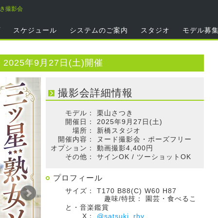
つき撮影会
プ
スケジュール
システムのご案内
スタジオ
モデル募
025年9月27日(土)開催
撮影会詳細情報
モデル：
栗山さつき
開催日：
2025年9月27日(土)
場所：
新橋スタジオ
開催内容：
ヌード撮影会・ポーズフリー
オプション：
動画撮影4,400円
その他：
サインOK / ツーショットOK
プロフィール
サイズ：
T170 B88(C) W60 H87
趣味/特技：
園芸・食べるこ
と・音楽鑑賞
X：
@satsuki_rhy