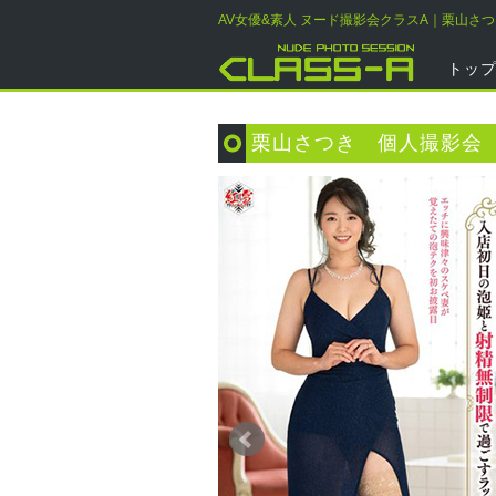
AV女優&素人 ヌード撮影会クラスA｜栗山さ
トッ
栗山さつき 個人撮影会 2