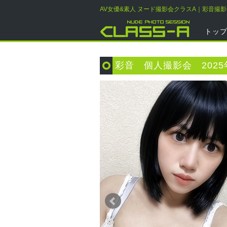
AV女優&素人 ヌード撮影会クラスA｜彩音撮
トッ
彩音 個人撮影会 2025