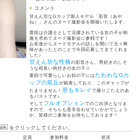
コメント
甘えん坊なGカップ新人モデル「彩音（あや
ね）」さんのヌード撮影会を開催いたします。
普段は介護士として活躍されている女の子が刺
激を求めてヌード撮影会に参戦です！
お友達からヌードモデルの話しを聞いて元々興
味があったとのことで今回応募してきてくれま
した♪
甘えん坊な性格
の彩音さん、男好きのしそ
うな程良い肉付きの女の子☆
たわわなGカ
童顔で可愛らしいお顔の下には
ップの双丘
が鎮座しており、このギャップが
形もキレイ
たまりません！
で撮りごたえのあ
るバストです♪
フルオプション
そして
でのご出演となりま
すので、そちらも是非合わせていかがでしょう
か。皆様のご参加をお待ちしております！
をクリックしてください。
定員
参加料金
状況