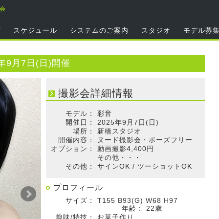
影会
プ
スケジュール
システムのご案内
スタジオ
モデル募
年9月7日(日)開催
撮影会詳細情報
モデル：
彩音
開催日：
2025年9月7日(日)
場所：
新橋スタジオ
開催内容：
ヌード撮影会・ポーズフリー
オプション：
動画撮影4,400円
その他・・・
その他：
サインOK / ツーショットOK
プロフィール
サイズ：
T155 B93(G) W68 H97
年齢：
22歳
趣味/特技：
お菓子作り