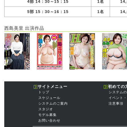
4部 14：30～15：15
1名
14
5部 15：30～16：15
1名
14
西島美里 出演作品
サイトメニュー
初めての
トップ
システムの
スケジュール
イベント・
システムのご案内
注意事項
スタジオ
モデル募集
お問い合わせ