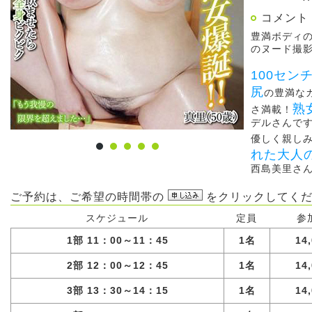
コメント
豊満ボディ
のヌード撮
100セ
尻
の豊満な
熟
さ満載！
デルさんで
優しく親し
れた大人
西島美里さ
ご予約は、ご希望の時間帯の
をクリックしてくだ
スケジュール
定員
参
1部 11：00～11：45
1名
14
2部 12：00～12：45
1名
14
3部 13：30～14：15
1名
14