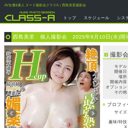
AV女優&素人 ヌード撮影会クラスA｜西島美里撮影会
トップ
スケジュール
シス
西島美里 個人撮影会 2025年9月10日(水)開
撮影
モデル
開催日
場所
開催内容
オプション
その他
プロフィ
サイズ
趣味/特技
X