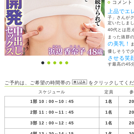
コメント
上品でエ
子」さんが
定いたしま
40代とは思
まった抜群
の美乳！
優しそうで
させる笑
す最高の45
ご予約は、ご希望の時間帯の
をクリックしてくだ
スケジュール
定員
参
1部 10：00～10：45
1名
2
2部 11：00～11：45
1名
2
3部 12：00～12：45
1名
2
4部 13：30～14：15
1名
2