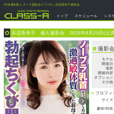
AV女優&素人 ヌード撮影会クラスA｜浜辺香奈子撮影会
トップ
スケジュール
シス
浜辺香奈子 個人撮影会 2025年8月23日(土)
撮影
モデル
開催日
場所
開催内容
オプション
その他
プロフィ
サイズ
趣味/特技