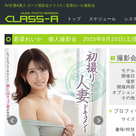
AV女優&素人 ヌード撮影会クラスA｜若菜れいか撮影会
トップ
スケジュール
シス
若菜れいか 個人撮影会 2025年8月23日(土)
撮影
モデル
開催日
場所
開催内容
オプション
その他
プロフィ
サイズ
趣味/特技
X