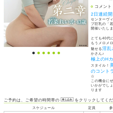
コメント
2日連続
センターヴ
プ巨乳の「
開催いたし
とても40代
もうメロメ
淫乱
魅せる
かさん♪
極上のH
スタイル！
のコント
☆
この機会に
いかがでし
ります
ご予約は、ご希望の時間帯の
をクリックしてくだ
スケジュール
定員
参