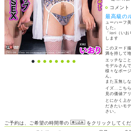
コメント
最高級の
ューハーフ
した。
「iori（
します
このヌード
満を持して
エッチなこ
モデルさん
様々なポー
ん。
また玉無し
イズ…こち
見の価値ア
とにかく上
だきたいモ
さい。
ご予約は、ご希望の時間帯の
をクリックしてくだ