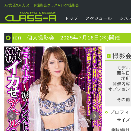
AV女優&素人 ヌード撮影会クラスA｜iori撮影会
トップ
スケジュール
シス
iori 個人撮影会 2025年7月16日(水)開催
撮影
モデル
開催日
場所
開催内容
オプション
そ
その他
プロフィ
サイズ
趣味/特技