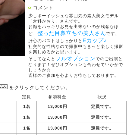
コメント
少しボーイッシュな雰囲気の素人美女モデル
「倉科かおり」さんです。
お顔をハッキリお見せ出来ないのが残念なほ
整った目鼻立ちの美人さん
ど、
です。
Eカップ♪
肝心のバストはしっかりと
社交的な性格なので撮影中もきっと楽しく撮影
を楽しめるかと思います。
フルオプション
そしてなんと
でのご出演と
なります！ぜひオプションも合わせていかがで
しょうか☆
皆様のご参加を心よりお待ちしております。
をクリックしてください。
定員
参加料金
状況
1名
13,000円
定員です。
1名
13,000円
定員です。
1名
13,000円
定員です。