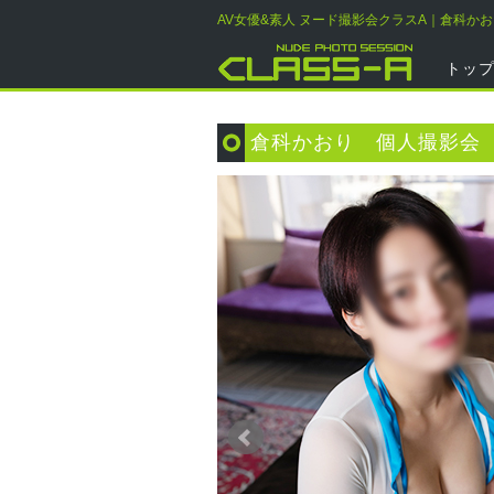
AV女優&素人 ヌード撮影会クラスA｜倉科か
トッ
倉科かおり 個人撮影会 2