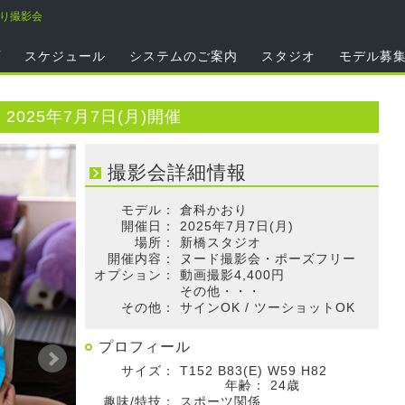
おり撮影会
プ
スケジュール
システムのご案内
スタジオ
モデル募
025年7月7日(月)開催
撮影会詳細情報
モデル：
倉科かおり
開催日：
2025年7月7日(月)
場所：
新橋スタジオ
開催内容：
ヌード撮影会・ポーズフリー
オプション：
動画撮影4,400円
その他・・・
その他：
サインOK / ツーショットOK
プロフィール
サイズ：
T152 B83(E) W59 H82
年齢：
24歳
趣味/特技：
スポーツ関係