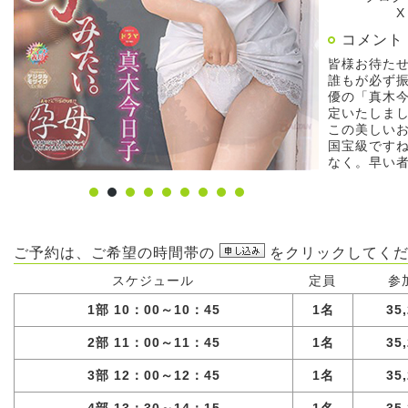
X
コメント
皆様お待た
誰もが必ず
優の「真木
定いたしま
この美しい
国宝級です
なく。早い
ご予約は、ご希望の時間帯の
をクリックしてくだ
スケジュール
定員
参
1部 10：00～10：45
1名
35
2部 11：00～11：45
1名
35
3部 12：00～12：45
1名
35