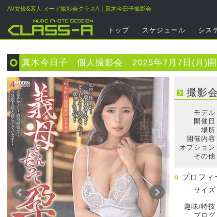
AV女優&素人 ヌード撮影会クラスA｜真木今日子撮影会
トップ
スケジュール
シス
真木今日子 個人撮影会 2025年7月7日(月)
撮影
モデル
開催日
場所
開催内容
オプション
その他
プロフィ
サイズ
趣味/特技
ブログ