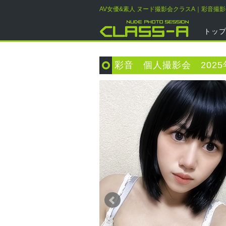
AV女優&素人 ヌード撮影会クラスA｜彩音撮
トッ
彩音 個人撮影会 2025