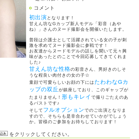
コメント
初出演
となります！
甘えん坊なGカップ新人モデル「彩音（あや
ね）」さんのヌード撮影会を開催いたします。
普段は介護士として活躍されている女の子が刺
激を求めてヌード撮影会に参戦です！
お友達からヌードモデルの話しを聞いて元々興
味があったとのことで今回応募してきてくれま
した♪
甘えん坊な性格
の彩音さん、男好きのしそ
うな程良い肉付きの女の子☆
たわわなGカ
童顔で可愛らしいお顔の下には
ップの双丘
が鎮座しており、このギャップが
形もキレイ
たまりません！
で撮りごたえのあ
るバストです♪
フルオプション
そして
でのご出演となりま
すので、そちらも是非合わせていかがでしょう
か。皆様のご参加をお待ちしております！
をクリックしてください。