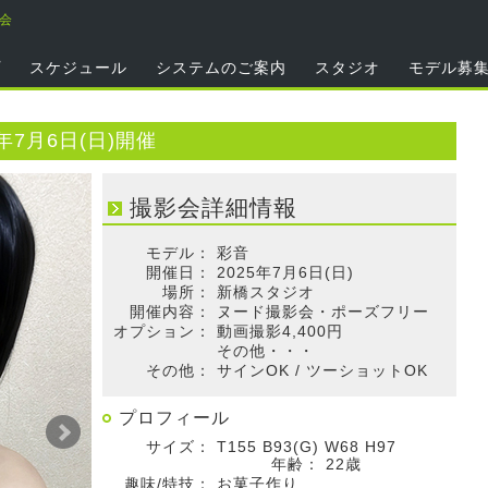
影会
プ
スケジュール
システムのご案内
スタジオ
モデル募
年7月6日(日)開催
撮影会詳細情報
モデル：
彩音
開催日：
2025年7月6日(日)
場所：
新橋スタジオ
開催内容：
ヌード撮影会・ポーズフリー
オプション：
動画撮影4,400円
その他・・・
その他：
サインOK / ツーショットOK
プロフィール
サイズ：
T155 B93(G) W68 H97
年齢：
22歳
趣味/特技：
お菓子作り