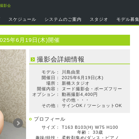
里撮影会
プ
スケジュール
システムのご案内
スタジオ
モデル募
25年6月19日(木)開催
撮影会詳細情報
モデル：
川島由里
開催日：
2025年6月19日(木)
場所：
新橋スタジオ
開催内容：
ヌード撮影会・ポーズフリー
オプション：
動画撮影4,400円
その他・・・
その他：
サインOK / ツーショットOK
プロフィール
サイズ：
T163 B103(H) W75 H100
年齢：
33歳
趣味/特技：
柔軟剤集め/ダンス・ピアノ