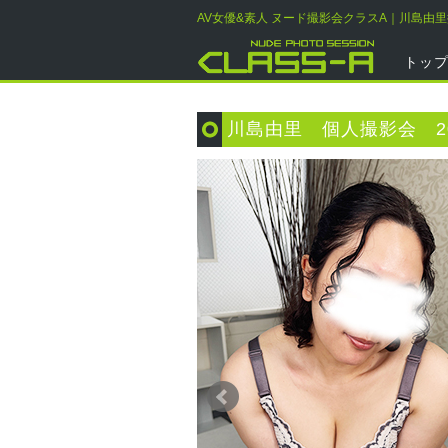
AV女優&素人 ヌード撮影会クラスA｜川島由
トッ
川島由里 個人撮影会 20