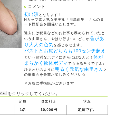
コメント
初出演
となります！
Hカップ素人熟女モデル「川島由里」さんのヌ
ード撮影会を開催いたします。
過去には秘書などのお仕事も務められていたと
品があ
いう由里さん、やはり佇まいにどこか
り大人の色気
を感じさせます。
バストとお尻どちらも100センチ超え
体が
という豊満なボディにさらにはなんと！
柔らかく軟体ボディ
でもあるそうですよ♪
明るく元気な由里さん
ひまわりのように
と
の撮影会を是非お楽しみください☆
※お腹に手術痕がございます
をクリックしてください。
定員
参加料金
状況
1名
10,000円
定員です。