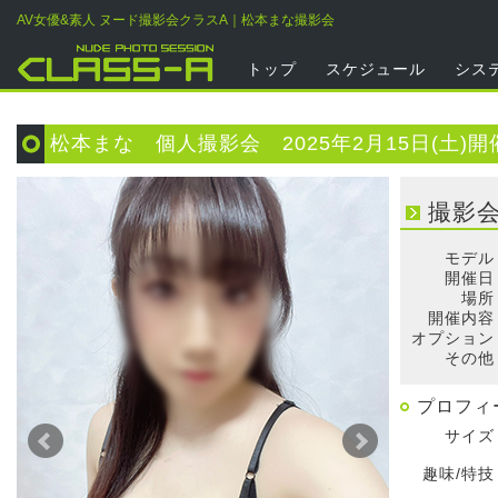
AV女優&素人 ヌード撮影会クラスA｜松本まな撮影会
トップ
スケジュール
シス
松本まな 個人撮影会 2025年2月15日(土)開
撮影
モデル
開催日
場所
開催内容
オプション
その他
プロフィ
サイズ
趣味/特技