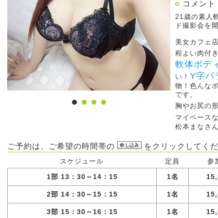
コメント
21歳の素人
ド撮影会を
美女カフェ
程よい肉付
軟体ボデ
Y字バ
い！
物！色んな
です。
胸やお尻の
マイペース
松本まなさ
ご予約は、ご希望の時間帯の
をクリックしてくだ
スケジュール
定員
参
1部 13：30～14：15
1名
15
2部 14：30～15：15
1名
15
3部 15：30～16：15
1名
15