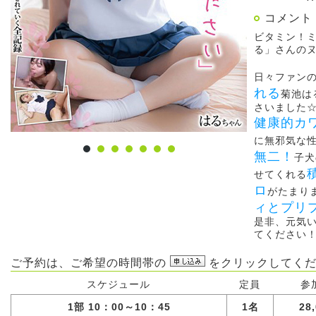
コメント
ビタミン！
る」さんの
日々ファン
れる
菊池は
さいました
健康的カ
に無邪気な
無二！
子犬
せてくれる
ロ
がたまり
ィとプリ
是非、元気
てください
ご予約は、ご希望の時間帯の
をクリックしてくだ
スケジュール
定員
参
1部 10：00～10：45
1名
28