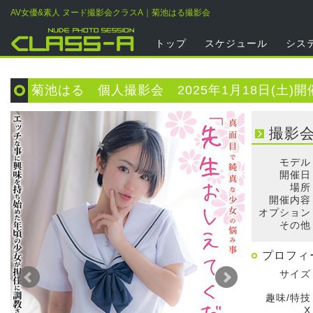
AV女優&素人 ヌード撮影会クラスA｜菊池はる撮影会
トップ
スケジュール
シス
菊池はる 個人撮影会 2025年1月18日(土)開
撮影
モデル
開催日
場所
開催内容
オプション
その他
プロフィ
サイズ
趣味/特技
X